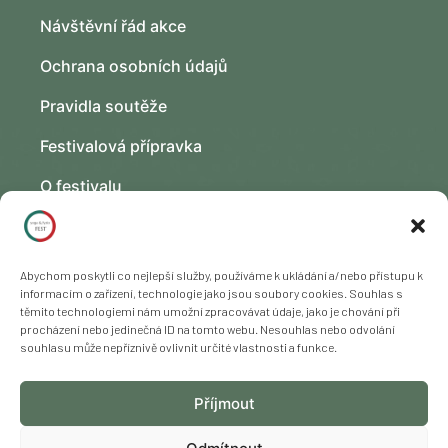
Návštěvní řád akce
Ochrana osobních údajů
Pravidla soutěže
Festivalová přípravka
O festivalu
Kontakt
Fotogalerie
Abychom poskytli co nejlepší služby, používáme k ukládání a/nebo přístupu k
informacím o zařízení, technologie jako jsou soubory cookies. Souhlas s
těmito technologiemi nám umožní zpracovávat údaje, jako je chování při
procházení nebo jedinečná ID na tomto webu. Nesouhlas nebo odvolání
souhlasu může nepříznivě ovlivnit určité vlastnosti a funkce.
Copyright © 2023 – 2025 Freya Yoga s. r. o., všechna práva
Příjmout
vyhrazena. Změna programu vyhrazena.