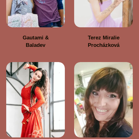
Gautami &
Terez Miralie
Baladev
Procházková