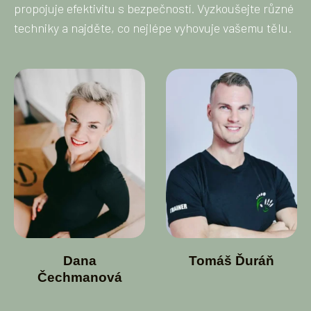
propojuje efektivitu s bezpečností. Vyzkoušejte různé
techniky a najděte, co nejlépe vyhovuje vašemu tělu.
Dana
Tomáš Ďuráň
Čechmanová