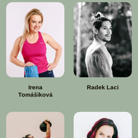
Irena
Radek Laci
Tomášiková