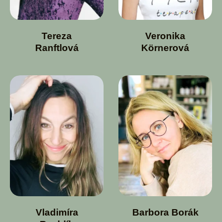
Tereza
Veronika
Ranftlová
Körnerová
Vladimíra
Barbora Borák