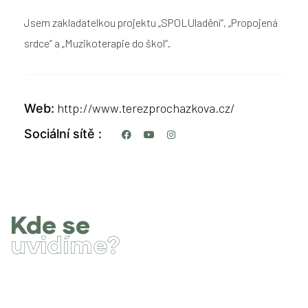
Jsem zakladatelkou projektu „SPOLUladění“, „Propojená
srdce“ a „Muzikoterapie do škol“.
http://www.terezprochazkova.cz/
Web
Sociální sítě
Kde se
uvidíme?