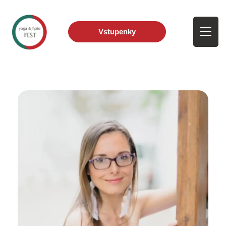
Vstupenky