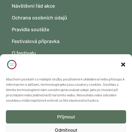
Návštěvní řád akce
Ochrana osobních údajů
Pravidla soutěže
Festivalová přípravka
O festivalu
Kontakt
Fotogalerie
Abychom poskytli co nejlepší služby, používáme k ukládání a/nebo přístupu k
informacím o zařízení, technologie jako jsou soubory cookies. Souhlas s
těmito technologiemi nám umožní zpracovávat údaje, jako je chování při
procházení nebo jedinečná ID na tomto webu. Nesouhlas nebo odvolání
souhlasu může nepříznivě ovlivnit určité vlastnosti a funkce.
Copyright © 2023 – 2025 Freya Yoga s. r. o., všechna práva
Příjmout
vyhrazena. Změna programu vyhrazena.
Odmítnout