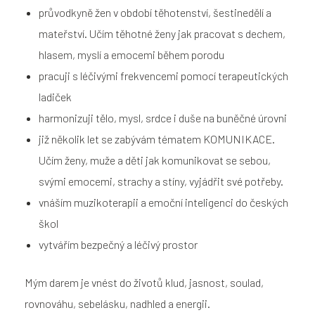
průvodkyně žen v období těhotenství, šestinedělí a
mateřství. Učím těhotné ženy jak pracovat s dechem,
hlasem, myslí a emocemi během porodu
pracuji s léčivými frekvencemi pomocí terapeutických
ladiček
harmonizuji tělo, mysl, srdce i duše na buněčné úrovni
již několik let se zabývám tématem KOMUNIKACE.
Učím ženy, muže a děti jak komunikovat se sebou,
svými emocemi, strachy a stíny, vyjádřit své potřeby.
vnáším muzikoterapii a emoční inteligenci do českých
škol
vytvářím bezpečný a léčivý prostor
Mým darem je vnést do životů klud, jasnost, soulad,
rovnováhu, sebelásku, nadhled a energii.