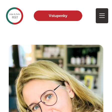
Vstupenky