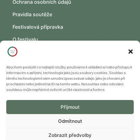
Ochrana osobních údajů
Pravidla soutěže
Festivalová přípravka
O festivalu
Kontakt
Fotogalerie
Abychom poskytli co nejlepší služby, používáme k ukládání a/nebo přístupu k
informacím o zařízení, technologie jako jsou soubory cookies. Souhlas s
těmito technologiemi nám umožní zpracovávat údaje, jako je chování při
procházení nebo jedinečná ID na tomto webu. Nesouhlas nebo odvolání
souhlasu může nepříznivě ovlivnit určité vlastnosti a funkce.
Copyright © 2023 – 2025 Freya Yoga s. r. o., všechna práva
Příjmout
vyhrazena. Změna programu vyhrazena.
Odmítnout
Zobrazit předvolby