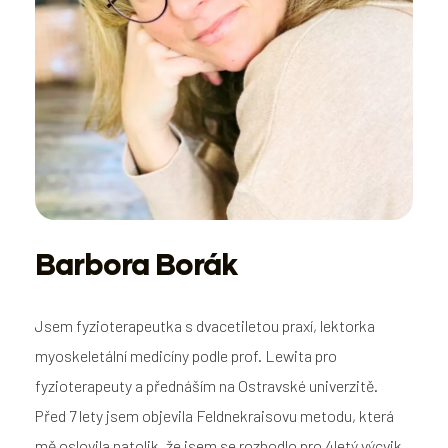
Barbora Borák
Jsem fyzioterapeutka s dvacetiletou praxí, lektorka
myoskeletální medicíny podle prof. Lewita pro
fyzioterapeuty a přednáším na Ostravské univerzitě.
Před 7 lety jsem objevila Feldnekraisovu metodu, která
mě oslovila natolik, že jsem se rozhodlo pro 4letý výcvik