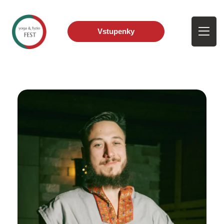
Vstupenky