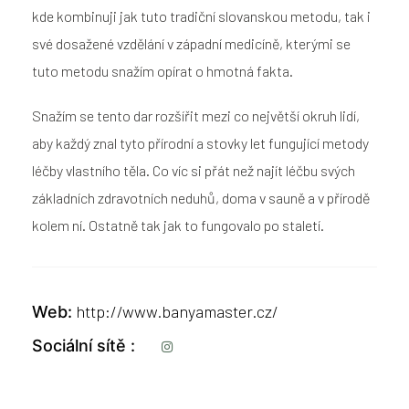
kde kombinuji jak tuto tradiční slovanskou metodu, tak i
své dosažené vzdělání v západní medicíně, kterými se
tuto metodu snažím opírat o hmotná fakta.
Snažím se tento dar rozšířit mezi co největší okruh lidí,
aby každý znal tyto přírodní a stovky let fungující metody
léčby vlastního těla. Co víc si přát než najít léčbu svých
základních zdravotních neduhů, doma v sauně a v přírodě
kolem ní. Ostatně tak jak to fungovalo po staletí.
http://www.banyamaster.cz/
Web
Sociální sítě