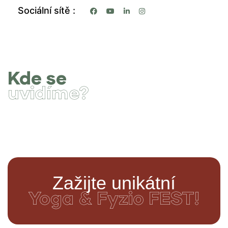
Sociální sítě
Kde se
uvidíme?
Zažijte unikátní
Yoga & Fyzio FEST!