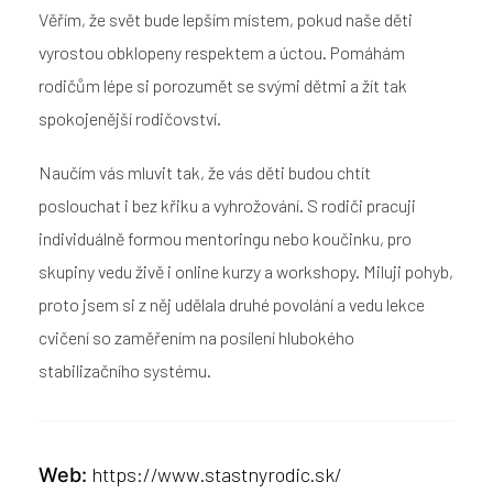
Věřím, že svět bude lepším místem, pokud naše děti
vyrostou obklopeny respektem a úctou. Pomáhám
rodičům lépe si porozumět se svými dětmi a žít tak
spokojenější rodičovství.
Naučím vás mluvit tak, že vás děti budou chtít
poslouchat i bez křiku a vyhrožování. S rodiči pracuji
individuálně formou mentoringu nebo koučinku, pro
skupiny vedu živě i online kurzy a workshopy. Miluji pohyb,
proto jsem si z něj udělala druhé povolání a vedu lekce
cvičení so zaměřením na posílení hlubokého
stabilizačního systému.
https://www.stastnyrodic.sk/
Web