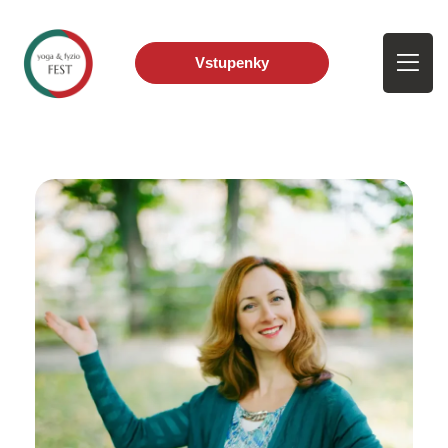
Vstupenky