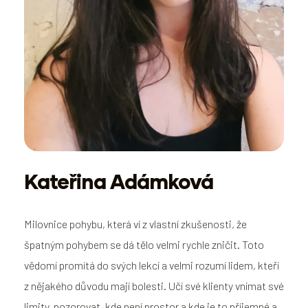
Kateřina Adámková
Milovnice pohybu, která ví z vlastní zkušenosti, že
špatným pohybem se dá tělo velmi rychle zničit. Toto
vědomí promítá do svých lekcí a velmi rozumí lidem, kteří
z nějakého důvodu mají bolesti. Učí své klienty vnímat své
limity, pozorovat, kde není prostor a kde je to příjemné a