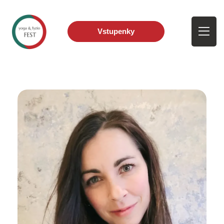
Vstupenky