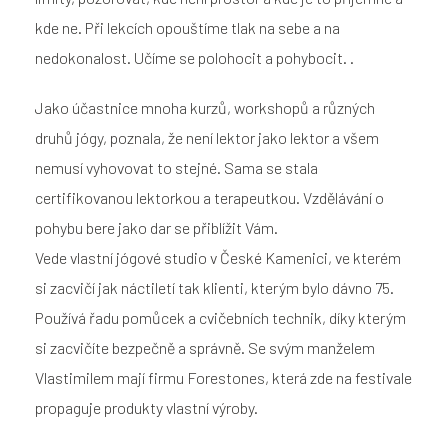
kde ne. Při lekcích opouštíme tlak na sebe a na
nedokonalost. Učíme se polohocit a pohybocit. .
Jako účastnice mnoha kurzů, workshopů a různých
druhů jógy, poznala, že není lektor jako lektor a všem
nemusí vyhovovat to stejné. Sama se stala
certifikovanou lektorkou a terapeutkou. Vzdělávání o
pohybu bere jako dar se přiblížit Vám.
Vede vlastní jógové studio v České Kamenici, ve kterém
si zacvičí jak náctiletí tak klienti, kterým bylo dávno 75.
Používá řadu pomůcek a cvičebních technik, díky kterým
si zacvičíte bezpečně a správně. Se svým manželem
Vlastimilem mají firmu Forestones, která zde na festivale
propaguje produkty vlastní výroby.