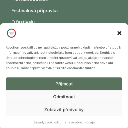
Festivalová přípravka
O festivalu
Kontakt
Fotogalerie
Abychom poskytli co nejlepší služby, používáme k ukládání a/nebo přístupu k
informacím o zařízení, technologie jako jsou soubory cookies. Souhlas s
těmito technologiemi nám umožní zpracovávat údaje, jako je chování při
procházení nebo jedinečná ID na tomto webu. Nesouhlas nebo odvolání
souhlasu může nepříznivě ovlivnit určité vlastnosti a funkce.
Copyright © 2023 – 2025 Freya Yoga s. r. o., všechna práva
Příjmout
vyhrazena. Změna programu vyhrazena.
Odmítnout
Zobrazit předvolby
Zásady cookies
Ochrana osobních údajů