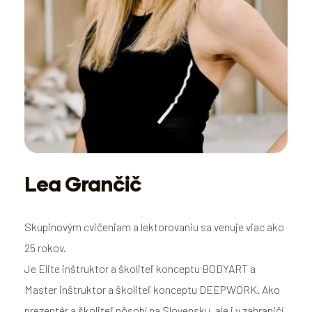
Lea Grančič
Skupinovým cvičeniam a lektorovaniu sa venuje viac ako
25 rokov.
Je Elite inštruktor a školiteľ konceptu BODYART a
Master inštruktor a školiteľ konceptu DEEPWORK. Ako
prezentér a školiteľ pôsobí na Slovensku, ale i v zahraničí.