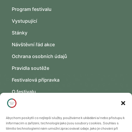
Program festivalu
Vystupující
Stánky
Návštěvní řád akce
Ochrana osobních údajů
Pravidla soutěže
Festivalová přípravka
O festivalu
Kontakt
Fotogalerie
Abychom poskytli co nejlepší služby, používáme k ukládání a/nebo přístupu k
informacím o zařízení, technologie jako jsou soubory cookies. Souhlas s
těmito technologiemi nám umožní zpracovávat údaje, jako je chování při