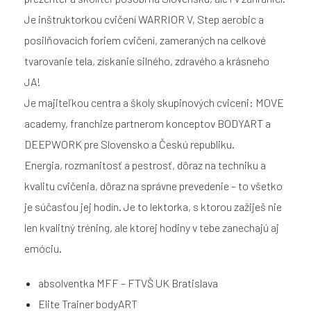
Je inštruktorkou cvičení WARRIOR V, Step aerobic a
posilňovacích foriem cvičení, zameraných na celkové
tvarovanie tela, získanie silného, zdravého a krásneho
JA!
Je majiteľkou centra a školy skupinových cviceni: MOVE
academy, franchize partnerom konceptov BODYART a
DEEPWORK pre Slovensko a Českú republiku.
Energia, rozmanitosť a pestrosť, dôraz na techniku a
kvalitu cvičenia, dôraz na správne prevedenie – to všetko
je súčasťou jej hodín. Je to lektorka, s ktorou zažiješ nie
len kvalitný tréning, ale ktorej hodiny v tebe zanechajú aj
emóciu.
absolventka MFF – FTVŠ UK Bratislava
Elite Trainer bodyART