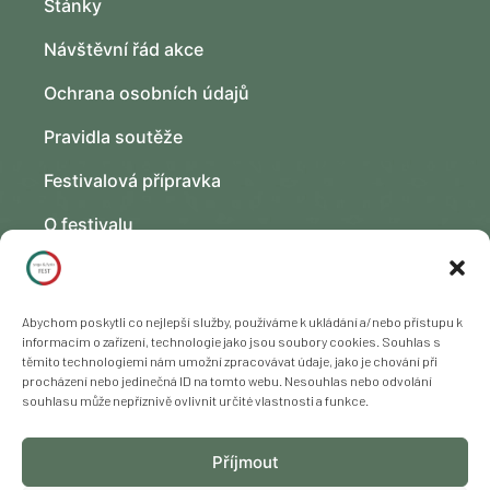
Stánky
Návštěvní řád akce
Ochrana osobních údajů
Pravidla soutěže
Festivalová přípravka
O festivalu
Kontakt
Fotogalerie
Abychom poskytli co nejlepší služby, používáme k ukládání a/nebo přístupu k
informacím o zařízení, technologie jako jsou soubory cookies. Souhlas s
těmito technologiemi nám umožní zpracovávat údaje, jako je chování při
procházení nebo jedinečná ID na tomto webu. Nesouhlas nebo odvolání
souhlasu může nepříznivě ovlivnit určité vlastnosti a funkce.
Copyright © 2023 – 2025 Freya Yoga s. r. o., všechna práva
Příjmout
vyhrazena. Změna programu vyhrazena.