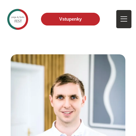
Vstupenky