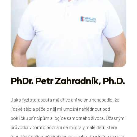
PhDr. Petr Zahradník, Ph.D.
Jako fyzioterapeuta mě dříve ani ve snu nenapadlo, že
lidské tělo a péče o něj mi umožní nahlédnout pod
pokličku principům a logice samotného života. Úžasnými
průvodci v tomto poznání se mi staly malé děti, které
jsou těmi nejjemnějšími senzory toho, že v jejich okolí je