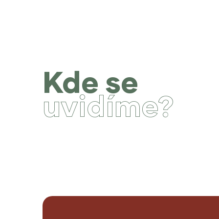
Kde se
uvidíme?