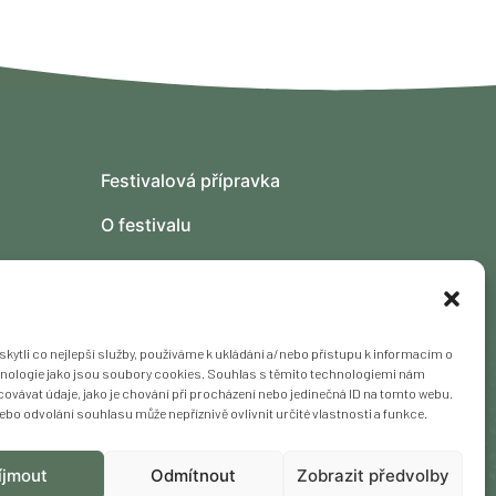
Festivalová přípravka
O festivalu
Kontakt
Fotogalerie
ytli co nejlepší služby, používáme k ukládání a/nebo přístupu k informacím o
chnologie jako jsou soubory cookies. Souhlas s těmito technologiemi nám
ovávat údaje, jako je chování při procházení nebo jedinečná ID na tomto webu.
bo odvolání souhlasu může nepříznivě ovlivnit určité vlastnosti a funkce.
ramu vyhrazena.
íjmout
Odmítnout
Zobrazit předvolby