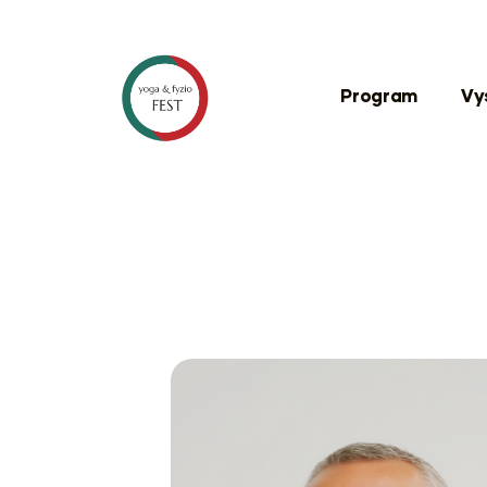
Program
Vy