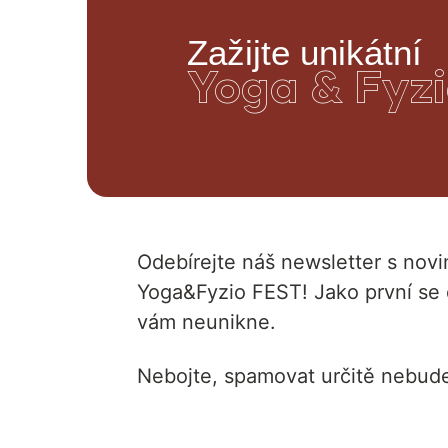
Zažijte unikátní
Yoga & Fyzi
Odebírejte náš newsletter s novin
Yoga&Fyzio FEST! Jako první se 
vám neunikne.
Nebojte, spamovat určitě nebud