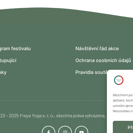
gram festivalu
Návštěvní řád akce
tupující
Ochrana osobních údajů
nky
Pravidla soutěže
Abychom posk
zařízení, te
umožní zprac
Nesouhlas ne
23 – 2025 Freya Yoga s. r. o., všechna práva vyhrazena. Změna prog
Př